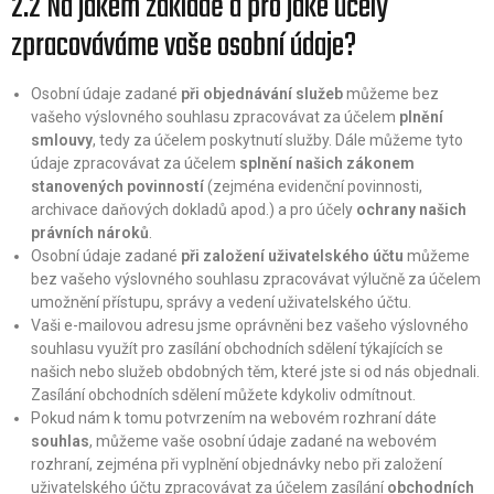
2.2 Na jakém základě a pro jaké účely
zpracováváme vaše osobní údaje?
Osobní údaje zadané
při objednávání služeb
můžeme bez
vašeho výslovného souhlasu zpracovávat za účelem
plnění
smlouvy
, tedy za účelem poskytnutí služby. Dále můžeme tyto
údaje zpracovávat za účelem
splnění našich zákonem
stanovených povinností
(zejména evidenční povinnosti,
archivace daňových dokladů apod.) a pro účely
ochrany našich
právních nároků
.
Osobní údaje zadané
při založení uživatelského účtu
můžeme
bez vašeho výslovného souhlasu zpracovávat výlučně za účelem
umožnění přístupu, správy a vedení uživatelského účtu.
Vaši e-mailovou adresu jsme oprávněni bez vašeho výslovného
souhlasu využít pro zasílání obchodních sdělení týkajících se
našich nebo služeb obdobných těm, které jste si od nás objednali.
Zasílání obchodních sdělení můžete kdykoliv odmítnout.
Pokud nám k tomu potvrzením na webovém rozhraní dáte
souhlas
, můžeme vaše osobní údaje zadané na webovém
rozhraní, zejména při vyplnění objednávky nebo při založení
uživatelského účtu zpracovávat za účelem zasílání
obchodních