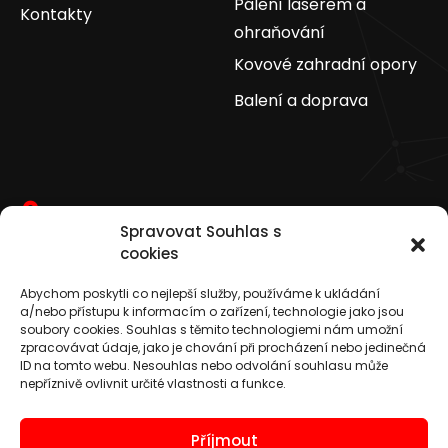
Pálení laserem a
Kontakty
ohraňování
Kovové zahradní opory
Balení a doprava
Bohuslavice 4353, 696 55, Kyjov 3
Spravovat Souhlas s
vatax@vatax.cz
cookies
facebook.com/vatax.cz
+420 518 614 730
+420 733 570 105
Abychom poskytli co nejlepší služby, používáme k ukládání
a/nebo přístupu k informacím o zařízení, technologie jako jsou
IČ: 60727004
DIČ: CZ60727004
soubory cookies. Souhlas s těmito technologiemi nám umožní
zpracovávat údaje, jako je chování při procházení nebo jedinečná
ID na tomto webu. Nesouhlas nebo odvolání souhlasu může
nepříznivě ovlivnit určité vlastnosti a funkce.
Příjmout