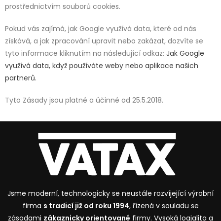
prostřednictvím souborů cookies.
Pokud vás zajímá, jak Google využívá data, které od nás
získává, a jak zpracování upravit nebo zakázat, dozvíte se
tyto informace kliknutím na následující odkaz:
Jak Google
využívá data, když používáte weby nebo aplikace našich
partnerů.
Tyto Zásady jsou platné a účinné od 25.5.2018.
Jsme moderní, technologicky se neustále rozvíjející výrobní
firma
s tradicí již od roku 1994
, řízená v souladu se
zásadami
zákaznicky orientované
firmy. Vysoká loajalita a