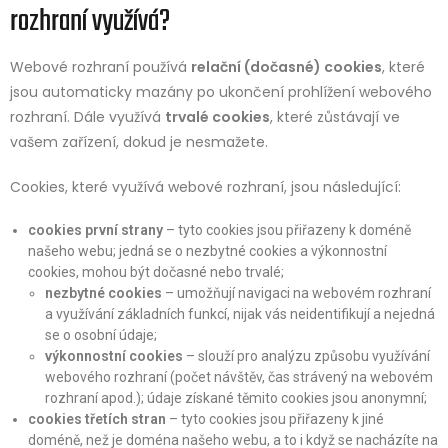
rozhraní využívá?
Webové rozhraní používá
relační (dočasné) cookies
, které
jsou automaticky mazány po ukončení prohlížení webového
rozhraní. Dále využívá
trvalé cookies
, které zůstávají ve
vašem zařízení, dokud je nesmažete.
Cookies, které využívá webové rozhraní, jsou následující:
cookies první strany
– tyto cookies jsou přiřazeny k doméně
našeho webu; jedná se o nezbytné cookies a výkonnostní
cookies, mohou být dočasné nebo trvalé;
nezbytné cookies
– umožňují navigaci na webovém rozhraní
a využívání základních funkcí, nijak vás neidentifikují a nejedná
se o osobní údaje;
výkonnostní cookies
– slouží pro analýzu způsobu využívání
webového rozhraní (počet návštěv, čas strávený na webovém
rozhraní apod.); údaje získané těmito cookies jsou anonymní;
cookies třetích stran
– tyto cookies jsou přiřazeny k jiné
doméně, než je doména našeho webu, a to i když se nacházíte na