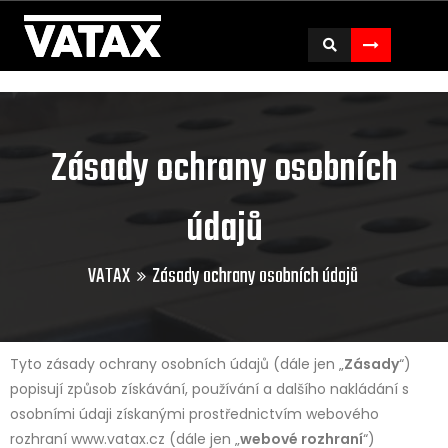
To
Zásady ochrany osobních
údajů
VATAX
Zásady ochrany osobních údajů
Tyto zásady ochrany osobních údajů (dále jen „
Zásady
“)
popisují způsob získávání, používání a dalšího nakládání s
osobními údaji získanými prostřednictvím webového
rozhraní www.vatax.cz (dále jen „
webové rozhraní
“)